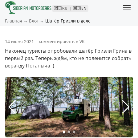
🇷🇺
RU
|
🇬🇧
EN
Главная
→
Блог
→
Шатёр Гризли в деле
14 июня 2021
комментировать в VK
Наконец туристы опробовали шатёр Гризли Грина в 
первый раз. Теперь ждём, кто не поленится собрать 
веранду Потапыча :)