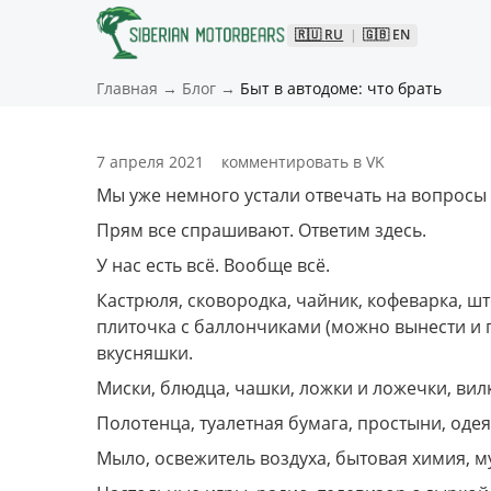
🇷🇺
RU
|
🇬🇧
EN
Главная
→
Блог
→
Быт в автодоме: что брать
7 апреля 2021
комментировать в VK
Мы уже немного устали отвечать на вопросы из
Прям все спрашивают. Ответим здесь. 
У нас есть всё. Вообще всё. 
Кастрюля, сковородка, чайник, кофеварка, ш
плиточка с баллончиками (можно вынести и гот
вкусняшки. 
Миски, блюдца, чашки, ложки и ложечки, вилки
Полотенца, туалетная бумага, простыни, одея
Мыло, освежитель воздуха, бытовая химия, м