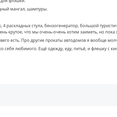
 для флэшки.
одный мангал, шампуры.
4 раскладных стула, бензогенератор, большой туристическ
нь крутое, что мы очень-очень хотим заиметь, но пока эт
свего есть. Про другие прокаты автодомов я вообще молч
о себя любимого. Ещё одежду, еду, питьё, и флешку с к