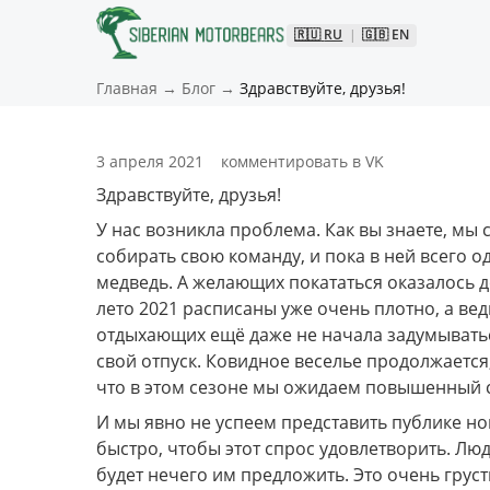
🇷🇺
RU
|
🇬🇧
EN
Главная
→
Блог
→
Здравствуйте, друзья!
3 апреля 2021
комментировать в VK
Здравствуйте, друзья!
У нас возникла проблема. Как вы знаете, мы 
собирать свою команду, и пока в ней всего 
медведь. А желающих покататься оказалось д
лето 2021 расписаны уже очень плотно, а вед
отдыхающих ещё даже не начала задумываться
свой отпуск. Ковидное веселье продолжается, 
что в этом сезоне мы ожидаем повышенный с
И мы явно не успеем представить публике но
быстро, чтобы этот спрос удовлетворить. Люди
будет нечего им предложить. Это очень груст