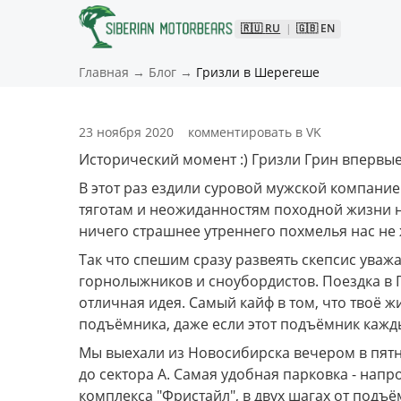
🇷🇺
RU
|
🇬🇧
EN
Главная
→
Блог
→
Гризли в Шерегеше
23 ноября 2020
комментировать в VK
Исторический момент :) Гризли Грин впервы
В этот раз ездили суровой мужской компание
тяготам и неожиданностям походной жизни на
ничего страшнее утреннего похмелья нас не 
Так что спешим сразу развеять скепсис уваж
горнолыжников и сноубордистов. Поездка в Г
отличная идея. Самый кайф в том, что твоё жи
подъёмника, даже если этот подъёмник кажды
Мы выехали из Новосибирска вечером в пятн
до сектора А. Самая удобная парковка - напро
комплекса "Фристайл", в двух шагах от подъ