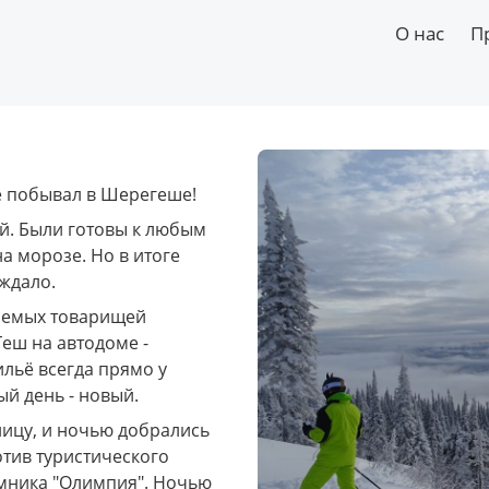
О нас
П
е побывал в Шерегеше!
й. Были готовы к любым 
 морозе. Но в итоге 
ждало. 
аемых товарищей 
еш на автодоме - 
льё всегда прямо у 
й день - новый. 
ицу, и ночью добрались 
тив туристического 
ёмника "Олимпия". Ночью 