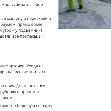
ожно выбирать любое 
ь в машину и переехали в 
гбаумом, прямо возле 
и утром у подъёмника 
оели все припасы, и к 
ли форточки. Уходя на 
вращались опять-таки в 
а полу. Днём, пока все 
трубочку и прячем в 
осиком.
 комнате большую вешалку 