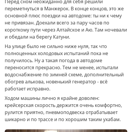
Перед сном неожиданно для себя решили 
переметнуться в Манжерок. В конце концов, это же 
основной плюс поездки на автодоме: ты ни к чему 
не привязан. Доехали всего за пару часов по 
короткому пути через Алтайское и Аю. Там ночевали 
и обедали на берегу Катуни.
На улице было не сильно ниже нуля, так что 
полноценных холодовых испытаний пока не 
получилось. Ну а такая погода в автодоме 
переносится прекрасно. Тем не менее, испытали 
водоснабжение по зимней схеме, дополнительный 
обогрев алькова, новенький генератор - всё 
работает исправно.
Ходом машины лично я крайне доволен: 
крейсерская скорость держится очень комфортно, 
рулится приятно, пневмоподвеска отрабатывает 
шикарно и по трассе и по хорошим таким ухабам. 
Незаметненько подобрались к 16 тысячам на 