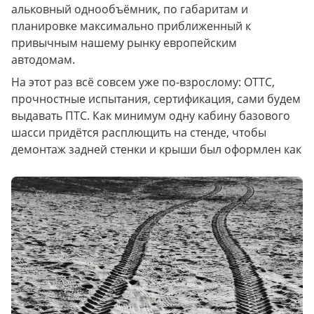
альковный однообъёмник, по габаритам и 
планировке максимально приближенный к 
привычным нашему рынку европейским 
автодомам. 
На этот раз всё совсем уже по-взрослому: ОТТС, 
прочностные испытания, сертификация, сами будем 
выдавать ПТС. Как минимум одну кабину базового 
шасси придётся расплющить на стенде, чтобы 
демонтаж задней стенки и крыши был оформлен как 
надо. 
Если не ошибаемся, это будет первое в России 
полноценное производство автодомов такого типа.
Будет сложно, но интересно. Мы вам всё расскажем!
Прокат вернётся в сезоне 2024. Не забывайте про 
нас :)